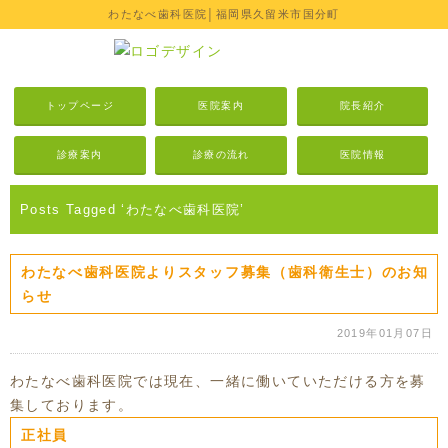
わたなべ歯科医院│福岡県久留米市国分町
トップページ
医院案内
院長紹介
診療案内
診療の流れ
医院情報
Posts Tagged ‘わたなべ歯科医院’
わたなべ歯科医院よりスタッフ募集（歯科衛生士）のお知
らせ
2019年01月07日
わたなべ歯科医院では現在、一緒に働いていただける方を募
集しております。
正社員